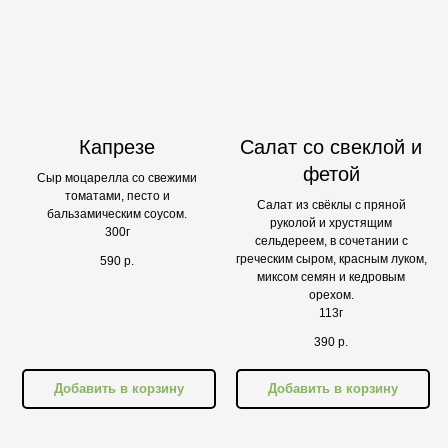
Капрезе
Салат со свеклой и
фетой
Сыр моцарелла со свежими
томатами, песто и
Салат из свёклы с пряной
бальзамическим соусом.
руколой и хрустящим
300г
сельдереем, в сочетании с
греческим сыром, красным луком,
590
р.
миксом семян и кедровым
орехом.
113г
390
р.
Добавить в корзину
Добавить в корзину