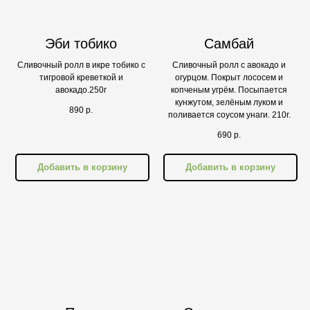
Эби тобико
Самбай
Сливочный ролл в икре тобико с
Сливочный ролл с авокадо и
тигровой креветкой и
огурцом. Покрыт лососем и
авокадо.250г
копченым угрём. Посыпается
кунжутом, зелёным луком и
890
р.
поливается соусом унаги. 210г.
690
р.
Добавить в корзину
Добавить в корзину