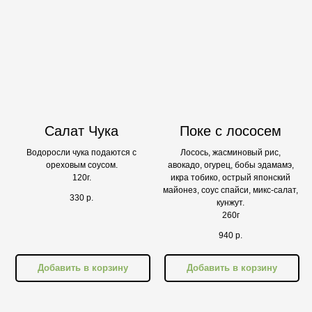
Салат Чука
Поке с лососем
Водоросли чука подаются с
Лосось, жасминовый рис,
ореховым соусом.
авокадо, огурец, бобы эдамамэ,
120г.
икра тобико, острый японский
майонез, соус спайси, микс-салат,
330
р.
кунжут.
260г
940
р.
Добавить в корзину
Добавить в корзину