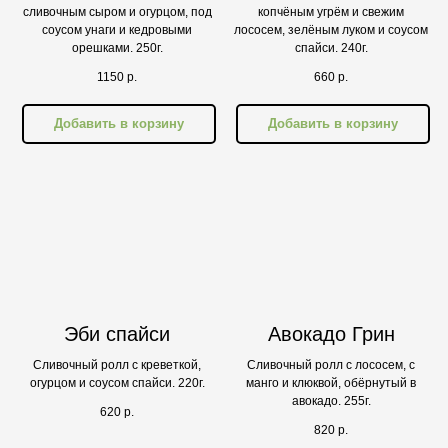
сливочным сыром и огурцом, под
копчёным угрём и свежим
соусом унаги и кедровыми
лососем, зелёным луком и соусом
орешками. 250г.
спайси. 240г.
1150
р.
660
р.
Добавить в корзину
Добавить в корзину
Эби спайси
Авокадо Грин
Сливочный ролл с креветкой,
Сливочный ролл с лососем, с
огурцом и соусом спайси. 220г.
манго и клюквой, обёрнутый в
авокадо. 255г.
620
р.
820
р.