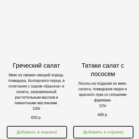
Греческий салат
Татаки салат с
лососем
Микс из свежих овощей огурца,
помидора, болгарского перца, в
Лосось на подушке из микс-
сочетании с сыром «Брынза» и
салата, помидоров черри и
салата, заправленный
красного лука со специями
растительным маслом и
фурикаке.
пикантными маслинами.
115г
240г
490
р.
650
р.
Добавить в корзину
Добавить в корзину