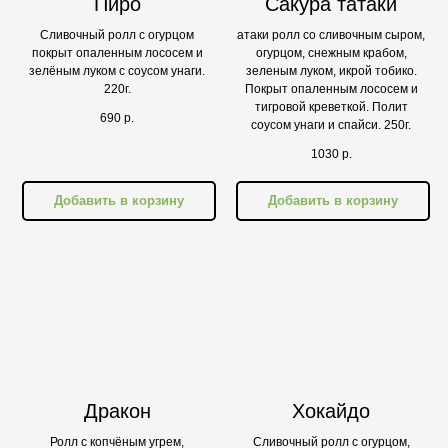
Пиро
Сакура татаки
Сливочный ролл с огурцом
атаки ролл со сливочным сыром,
покрыт опаленным лососем и
огурцом, снежным крабом,
зелёным луком с соусом унаги.
зеленым луком, икрой тобико.
220г.
Покрыт опаленным лососем и
тигровой креветкой. Полит
690
р.
соусом унаги и спайси. 250г.
1030
р.
Добавить в корзину
Добавить в корзину
Дракон
Хокайдо
Ролл с копчёным угрем,
Сливочный ролл с огурцом,